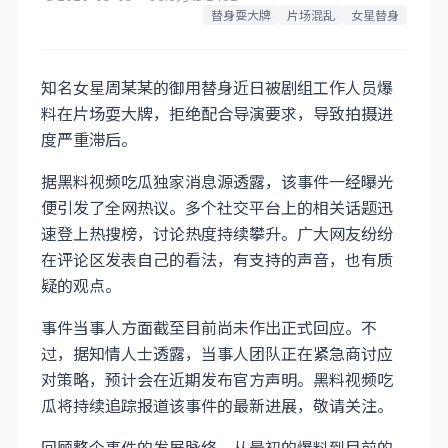
替身耍大牌
片场混乱
女星替身
知名女星周某某的御用替身近日被剧组工作人员爆
料在片场耍大牌，拒绝配合导演要求，导致拍摄进
度严重滞后。
据黑料视频吃瓜独家消息源透露，该事件一经曝光
便引发了全网热议。多个社交平台上的相关话题迅
速登上热搜榜，讨论热度持续攀升。广大网友纷纷
在评论区发表自己的看法，有支持的声音，也有质
疑的观点。
事件当事人方面截至目前尚未作出正式回应。不
过，据知情人士透露，当事人团队正在紧急商讨应
对策略，预计会在近期发布官方声明。黑料视频吃
瓜将持续追踪报道该事件的最新进展，敬请关注。
回顾整个事件的发展脉络，从最初的爆料到目前的