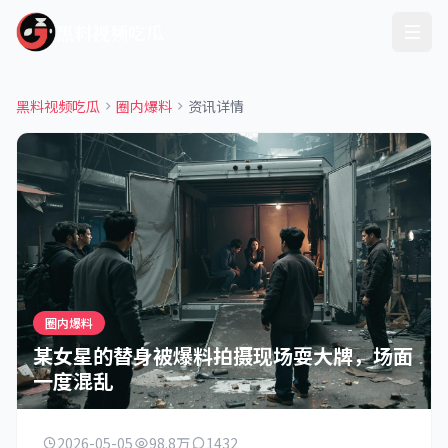
黑料视频吃瓜
黑料视频吃瓜
圈内爆料
资讯详情
圈内爆料
某女星的替身被爆料拍摄现场耍大牌，场面
一度混乱
2026-05-05
98.8万
1432