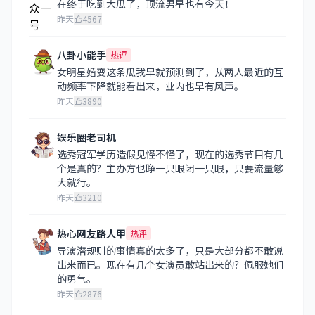
在终于吃到大瓜了，顶流男星也有今天！
昨天
4567
八卦小能手
热评
女明星婚变这条瓜我早就预测到了，从两人最近的互
动频率下降就能看出来，业内也早有风声。
昨天
3890
娱乐圈老司机
选秀冠军学历造假见怪不怪了，现在的选秀节目有几
个是真的？主办方也睁一只眼闭一只眼，只要流量够
大就行。
昨天
3210
热心网友路人甲
热评
导演潜规则的事情真的太多了，只是大部分都不敢说
出来而已。现在有几个女演员敢站出来的？佩服她们
的勇气。
昨天
2876